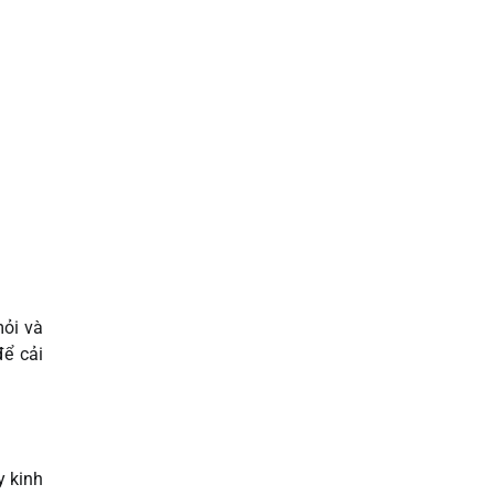
mỏi và
để cải
y kinh