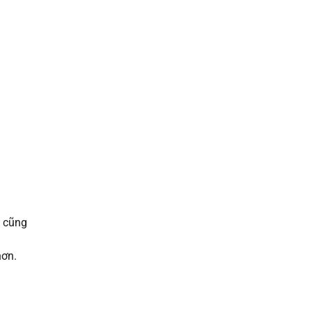
c cũng
hơn.