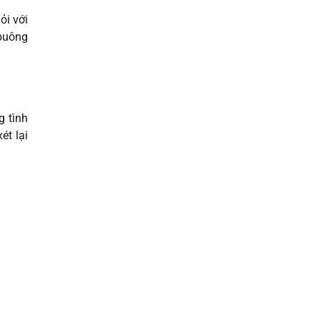
ỏi với
 buông
g tình
ét lại