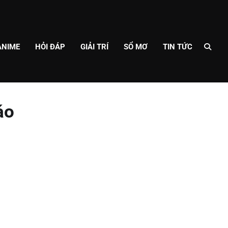
ANIME
HỎI ĐÁP
GIẢI TRÍ
SỔ MƠ
TIN TỨC
áo