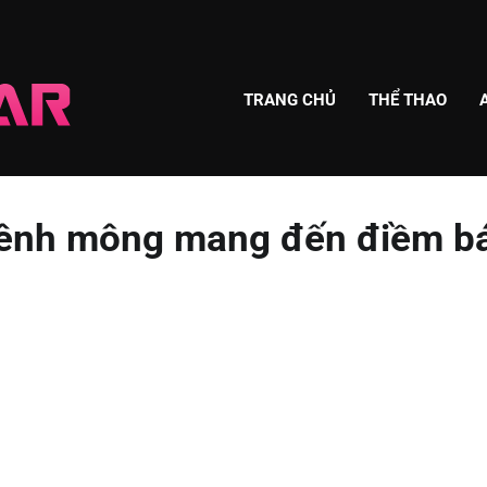
TRANG CHỦ
THỂ THAO
ênh mông mang đến điềm b