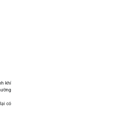
nh khí
thường
lại có