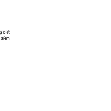
 biết
u điềm