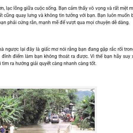
ơn, lạc lõng giữa cuộc sống. Bạn cảm thấy vô vọng và rất mệt m
hất cũng quay lưng và không tin tưởng với bạn. Bạn luôn muốn
hở bạn phải cứng rắn, mạnh mẽ để vượt qua mọi chuyện dễ dàng.
 ngược lại đây là giấc mơ nói rằng bạn đang gặp rắc rối tron
đỉnh điểm làm bạn không thoát ra được. Vì thế bạn hãy suy x
 tìm ra hướng giải quyết càng nhanh càng tốt.