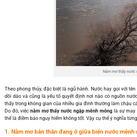
Nằm mơ thấy nước
Theo phong thủy, đặc biệt là ngũ hành. Nước hay gọi với tên
dồi dào và cũng là yếu tố quyết định nơi nào có nguồn nướ
thấy trong không gian của nhiều gia đình thường làm chậu cá 
Do đó, việc
nằm mơ thấy nước ngập mênh mông
là sự may 
thể là điềm báo nguy hiểm không tốt. Vậy cụ thể ý nghĩa từn
1. Nằm mơ bản thân đang ở giữa biển nước mênh