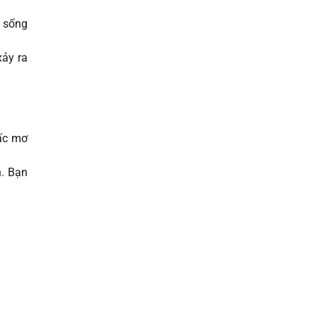
c sống
xảy ra
iấc mơ
h. Bạn