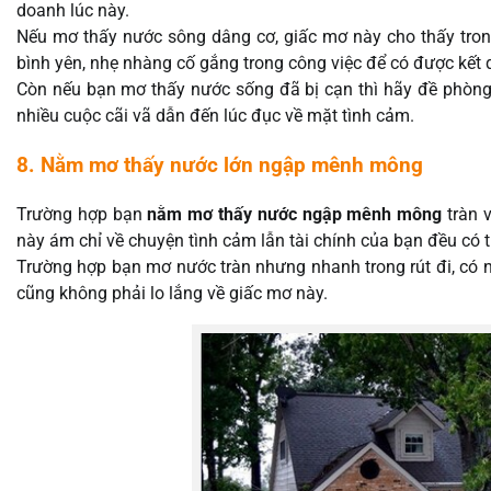
doanh lúc này.
Nếu mơ thấy nước sông dâng cơ, giấc mơ này cho thấy tron
bình yên, nhẹ nhàng cố gắng trong công việc để có được kết
Còn nếu bạn mơ thấy nước sống đã bị cạn thì hãy đề phòng
nhiều cuộc cãi vã dẫn đến lúc đục về mặt tình cảm.
8. Nằm mơ thấy nước lớn ngập mênh mông
Trường hợp bạn
nằm mơ thấy nước ngập mênh mông
tràn v
này ám chỉ về chuyện tình cảm lẫn tài chính của bạn đều có 
Trường hợp bạn mơ nước tràn nhưng nhanh trong rút đi, có n
cũng không phải lo lắng về giấc mơ này.