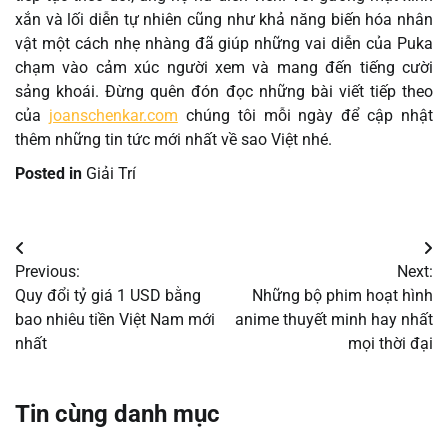
xắn và lối diễn tự nhiên cũng như khả năng biến hóa nhân
vật một cách nhẹ nhàng đã giúp những vai diễn của Puka
chạm vào cảm xúc người xem và mang đến tiếng cười
sảng khoái. Đừng quên đón đọc những bài viết tiếp theo
của
joanschenkar.com
chúng tôi mỗi ngày để cập nhật
thêm những tin tức mới nhất về sao Việt nhé.
Posted in
Giải Trí
Điều
Previous:
Next:
hướng
Quy đổi tỷ giá 1 USD bằng
Những bộ phim hoạt hình
bao nhiêu tiền Việt Nam mới
anime thuyết minh hay nhất
bài
nhất
mọi thời đại
viết
Tin cùng danh mục