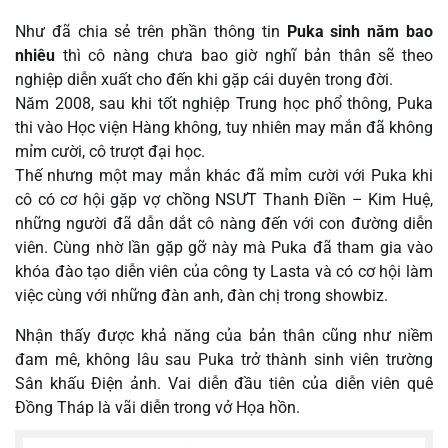
Như đã chia sẻ trên phần thông tin
Puka sinh năm bao
nhiêu
thì cô nàng chưa bao giờ nghĩ bản thân sẽ theo
nghiệp diễn xuất cho đến khi gặp cái duyên trong đời.
Năm 2008, sau khi tốt nghiệp Trung học phổ thông, Puka
thi vào Học viện Hàng không, tuy nhiên may mắn đã không
mỉm cười, cô trượt đại học.
Thế nhưng một may mắn khác đã mỉm cười với Puka khi
cô có cơ hội gặp vợ chồng NSƯT Thanh Điền – Kim Huệ,
những người đã dẫn dắt cô nàng đến với con đường diễn
viên. Cùng nhờ lần gặp gỡ này mà Puka đã tham gia vào
khóa đào tạo diễn viên của công ty Lasta và có cơ hội làm
việc cùng với những đàn anh, đàn chị trong showbiz.
Nhận thấy được khả năng của bản thân cũng như niềm
đam mê, không lâu sau Puka trở thành sinh viên trường
Sân khấu Điện ảnh. Vai diễn đầu tiên của diễn viên quê
Đồng Tháp là vãi diễn trong vở Họa hồn.