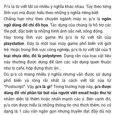
P/s là từ viết tắt có nhiều ý nghĩa khác nhau. Tùy theo từng
lĩnh vực mà được hiểu theo những ý nghĩa riêng biệt.
Chẳng hạn như theo chuyên ngành máy in, p/s là
ngôn
ngữ dùng để chỉ đồ họa
. Tác dụng của chúng là hỗ trợ các
file pdf, đặc biệt là những hình ảnh sắc nét, sống động.
Hay trong lĩnh vực game thì p/s là từ viết tắt của
playstation
. Đây là một loại máy game phổ biến với giới
trẻ. Hoặc trong lĩnh vực công nghiệp, p/s là từ viết tắt của
1
loại nhựa dẻo, đó là polystyren
. Dạng rắn của loại vật liệu
này thường được dùng để làm các vật dụng quen thuộc
như ly cafe, hộp đựng thức ăn…
Dù p/s có mang nhiều ý nghĩa nhưng vẫn được sử dụng
phổ biến và rộng rãi nhất là cách viết tắt của từ
“Postscript”. Vậy
p/s là gì
? Trong trường hợp này,
p/s được
dùng để chỉ phần tái bút của người viết email hoặc thư từ
nhằm diễn tả thêm hoặc nhấn mạnh các ý. Bên cạnh đó,
p/s còn được hiểu là những thông tin chú thích thêm, nó có
dạng là 1 câu văn ngắn gọn nhưng truyền đạt đầy đủ nội